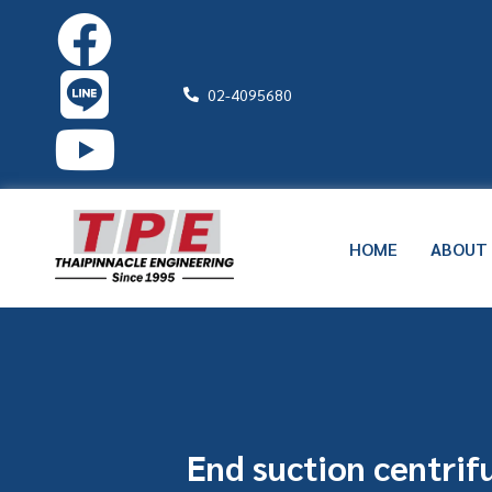
02-4095680
HOME
ABOUT
End suction centrif