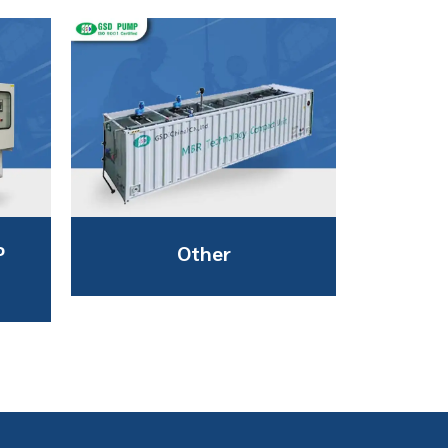
P
Other