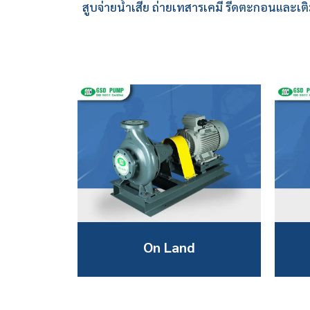
สูบจ่ายน้ำเสีย ถ่ายเทสารเคมี รีดตะกอนและ
On Land