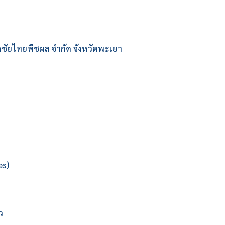
 สหชัยไทยพืชผล จำกัด จังหวัดพะเยา
es)
ว