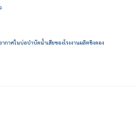
ว
ติมอากาศในบ่อบำบัดน้ำเสียของโรงงานผลิตขิงดอง