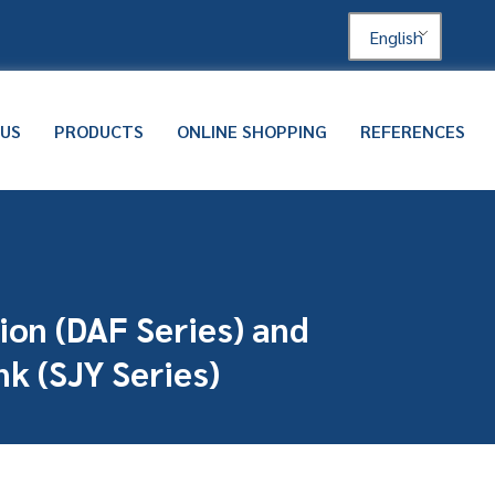
English
 US
PRODUCTS
ONLINE SHOPPING
REFERENCES
tion (DAF Series) and
k (SJY Series)