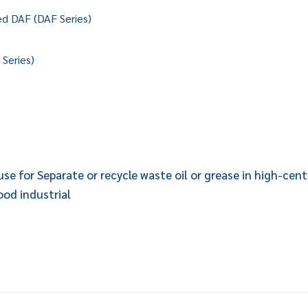
ted DAF (DAF Series)
 Series)
 use for Separate or recycle waste oil or grease in high-cen
od industrial