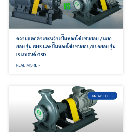
ความแตกต่างระหว่างปั๊มหอยโข่งชนยอย / แยก
ยอย รุ่น GHS และปั๊มหอยโข่งชนยอย/แยกยอย รุ่น
IS แบรนด์ GSD
READ MORE »
KNOWLEDGES