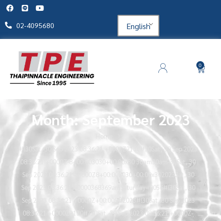
English
02-4095680
0
Month: September 2023
Home
#!30Sat, 30 Sep 2023 08:36:21 +0000Z2130#30Sat, 30 Sep 2023
08:36:21 +0000Z-8+00:003030+00:00x30 30am30am-30Sat, 30
Sep 2023 08:36:21 +0000Z8+00:003030+00:00x302023Sat, 30
Sep 2023 08:36:21 +0000368369amSaturday=9056#!30Sat, 30
Sep 2023 08:36:21 +0000Z+00:009#2023#!30Sat, 30 Sep 2023
08:36:21 +0000Z2130#/30Sat, 30 Sep 2023 08:36:21 +0000Z-