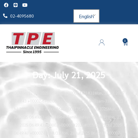
English
02-4095680
0
Day: July 21, 2025
Home
#!31Mon, 21 Jul 2025 06:49:43 +0000Z4331#31Mon, 21 Jul 2025
06:49:43 +0000Z-6+00:003131+00:00x31 21am31am-31Mon, 21
Jul 2025 06:49:43 +0000Z6+00:003131+00:00x312025Mon, 21
Jul 2025 06:49:43 +0000496497amMonday=9056#!31Mon, 21
Jul 2025 06:49:43 +0000Z+00:007#2025#!31Mon, 21 Jul 2025
06:49:43 +0000Z4331#/31Mon, 21 Jul 2025 06:49:43 +0000Z-