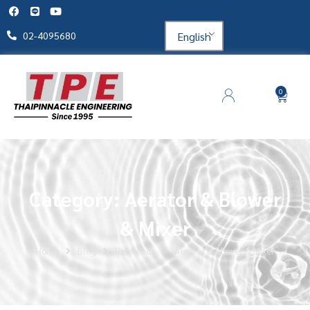
English
02-4095680
0
Category: Aerator & Blower
& Mixer
Home
Blog
Reference
Aerator & Blower & Mixer