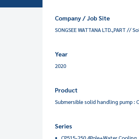
Company / Job Site
SONGSEE WATTANA LTD.,PART // Soi
Year
2020
Product
Submersible solid handling pump : C
Series
CP515-250 4Pole+Water Cooling J