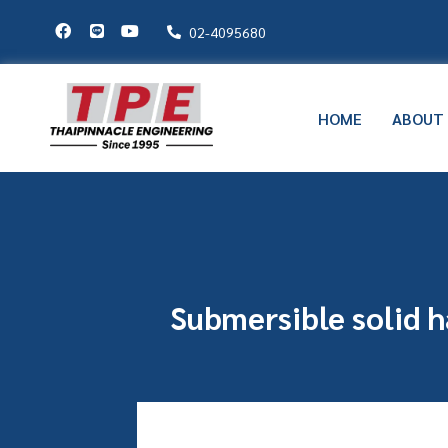
02-4095680
HOME
ABOUT
Submersible solid h