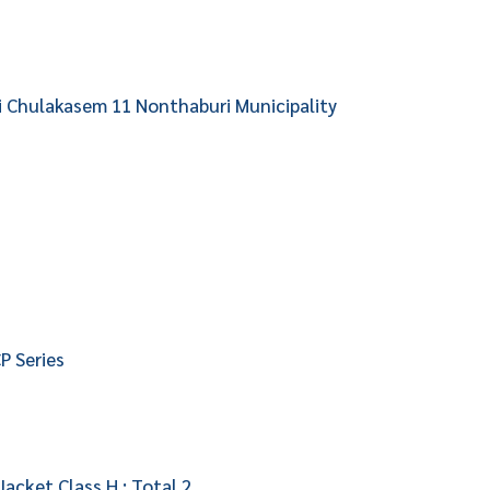
 Chulakasem 11 Nonthaburi Municipality
P Series
acket Class H : Total 2