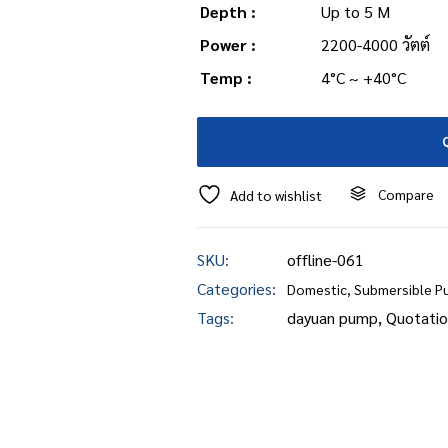
Depth :
Up to 5 M
Power :
2200-4000 วัตต์
Temp :
4°C ~ +40°C
Compare
Add to wishlist
SKU:
offline-061
Categories:
Domestic
,
Submersible P
Tags:
dayuan pump
,
Quotatio