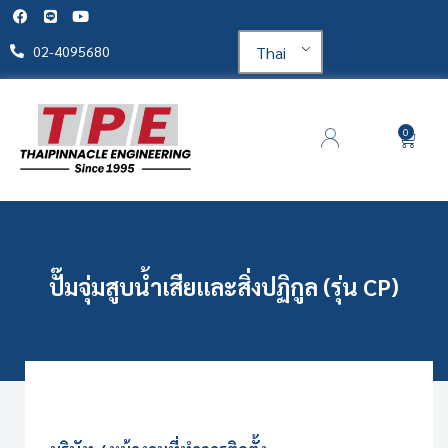
Thai
02-4095680
0
ปั๊มจุ่มสูบน้ำเสียและสิ่งปฏิกูล (รุ่น CP)