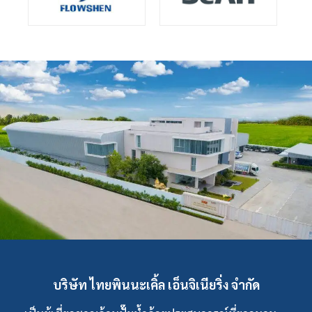
บริษัท ไทยพินนะเคิ้ล เอ็นจิเนียริ่ง จำกัด