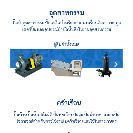
อุตสาหกรรม
ปั๊มน้ำอุตสาหกรรม
ปั๊มเคมี
เครื่องรีดตะกอน
เครื่องเติมอากาศ
บูส
เตอร์ปั๊ม
และอุปกรณ์บำบัดน้ำเสียในงานอุตสาหกรรม
ดูสินค้าทั้งหมด
ครัวเรือน
ปั๊มบ้าน
ปั๊มน้ำอัตโนมัติ
ปั๊มหอยโข่ง
ปั๊มจุ่ม
ปั๊มน้ำบาดาล
และปั๊ม
โซลาเซลล์สำหรับการใช้งานในครัวเรือน และใช้ในการเกษตร