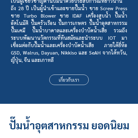
เป็นผู้เชี่ยวชาญด้านปั๊มน้ำด้วยประสบการณ์ที่ยาวนาน
ถึง 28 ปี เป็นผู้นำเข้าและ
ขายปั๊มน้ำ
ขาย Screw Press
ขาย Turbo Blower
ขาย IDAF
เครื่องสูบน้ำ
ปั๊มน้ำ
อัตโนมัติ
ปั๊มครัวเรือน ปั๊มการเกษตร
ปั๊มน้ำอุตสาหกรรม
ปั๊มเคมี
ปั๊มน้ำบาดาล
และ
เครื่องบำบัดน้ำเสีย
รวมถึง
ระบบพัฒนานวัตกรรมที่ทันสมัยและนำระบบ IOT มา
เชื่อมต่อกับปั๊มน้ำและเครื่องบำบัดน้ำเสีย ภายใต้ยี่ห้อ
GSD,
Walrus
,
Dayuan
, Nikkiso และ SeAH จากไต้หวัน,
ญี่ปุ่น, จีน และเกาหลี
เกี่ยวกับเรา
ปั๊มน้ำอุตสาหกรรม
ยอดนิยม