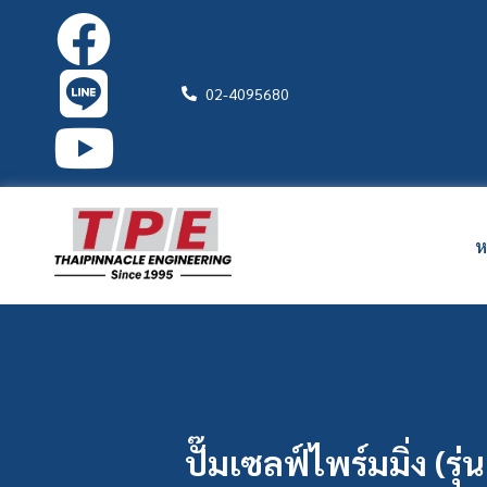
02-4095680
ห
ปั๊มเซลฟ์ไพร์มมิ่ง (รุ