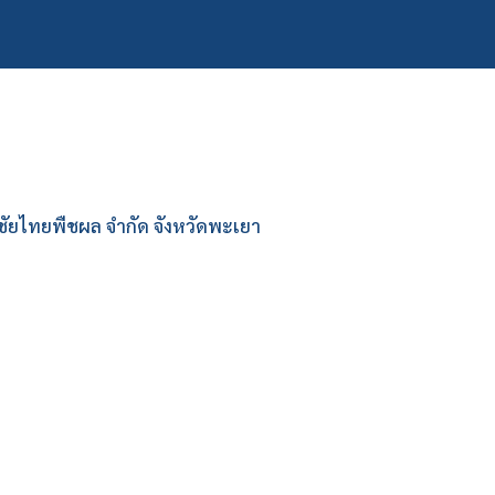
สหชัยไทยพืชผล จำกัด จังหวัดพะเยา