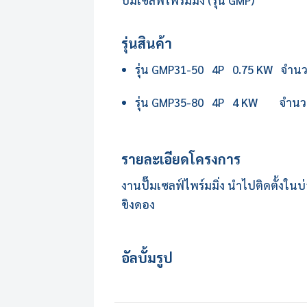
ปั๊มเซลฟ์ไพร์มมิ่ง (รุ่น GMP)
รุ่นสินค้า
รุ่น GMP31-50 4P 0.75 KW จำนว
รุ่น GMP35-80 4P 4 KW จำนวน
รายละเอียดโครงการ
งานปั๊มเซลฟ์ไพร์มมิ่ง นำไปติดตั้งใ
ขิงดอง
อัลบั้มรูป