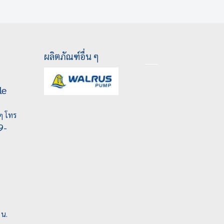
ผลิตภัณฑ์อื่น ๆ
le
ๆ โทร
9-
 น.