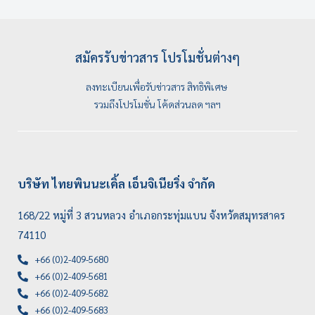
สมัครรับข่าวสาร โปรโมชั่นต่างๆ
ลงทะเบียนเพื่อรับข่าวสาร สิทธิพิเศษ
รวมถึงโปรโมชั่น โค้ดส่วนลด ฯลฯ
บริษัท ไทยพินนะเคิ้ล เอ็นจิเนียริ่ง จำกัด
168/22 หมู่ที่ 3 สวนหลวง อำเภอกระทุ่มแบน จังหวัดสมุทรสาคร
74110
+66 (0)2-409-5680
+66 (0)2-409-5681
+66 (0)2-409-5682
+66 (0)2-409-5683