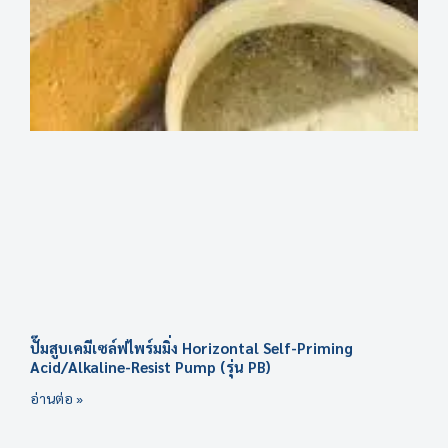
ปั๊มสูบเคมีเซล์ฟไพร์มมิ่ง Horizontal Self-Priming
Acid/Alkaline-Resist Pump (รุ่น PB)
อ่านต่อ »