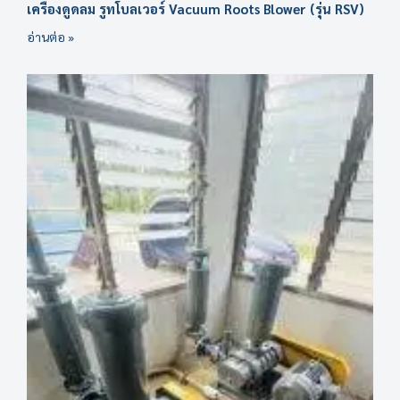
เครื่องดูดลม รูทโบลเวอร์ Vacuum Roots Blower (รุ่น RSV)
อ่านต่อ »