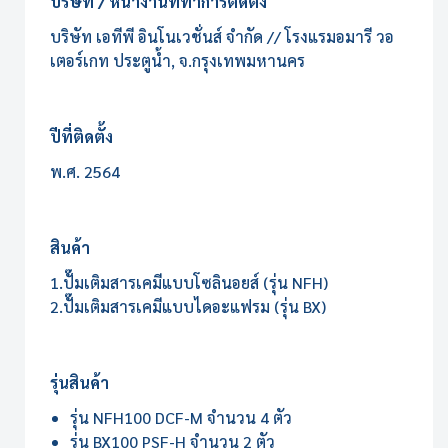
บริษัท / หน้างานที่ทำการติดตั้ง
บริษัท เอทีพี อินโนเวชั่นส์ จำกัด // โรงแรมอมารี วอ
เตอร์เกท ประตูน้ำ, จ.กรุงเทพมหานคร
ปีที่ติดตั้ง
พ.ศ. 2564
สินค้า
1.ปั๊มเติมสารเคมีแบบโซลินอยส์ (รุ่น NFH)
2.ปั๊มเติมสารเคมีแบบไดอะแฟรม (รุ่น BX)
รุ่นสินค้า
รุ่น NFH100 DCF-M จำนวน 4 ตัว
รุ่น BX100 PSF-H จำนวน 2 ตัว