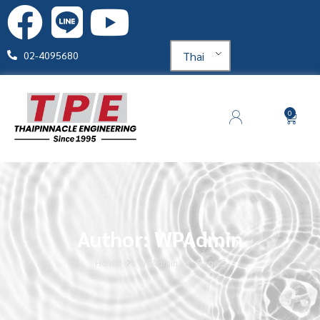
Thai
02-4095680
0
Author:
WPAdmin
Home
WPAdmin
Page 5