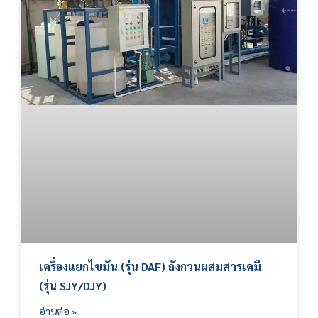
เครื่องแยกไขมัน (รุ่น DAF) ถังกวนผสมสารเคมี
(รุ่น SJY/DJY)
อ่านต่อ »