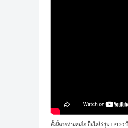
ทั้งนี้หากท่านสนใจ
ปั๊มไดโว่
รุ่น LP120 ปั