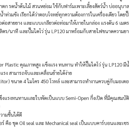
 น้ำตก รดน้ำต้นไม้ สวนหย่อม ใช้กับฟาร์มเพาะเลี้ยงสัตว์น้ำ บ่ออนุบ
ำท่วมขัง เรียกได้ว่าตอบโจทย์ทุกความต้องการในเครื่องเดียว โดยปั๊
ข้อต่อสายยาง และแบบเกลียวต่อท่อมาให้ภายในกล่อง แรงดัน 6 เมต
5 ลิตร/นาที และปั๊มไดโว่ รุ่น LP120 มาพร้อมกับสายไฟขนาดความยา
mer Plastic คุณภาพสูง แข็งแรง ทนทาน ทำให้
ปั๊มไดโว่
รุ่น LP120 มีน
งแรง สามารถจับและเคลื่อนย้ายได้ง่าย
pacitor) ขนาด 4 ไมโคร 450 โวทล์ และสามารถทำงานควบคู่กับมอเตอร
ข็งแรงทนทานและใบพัดเป็นแบบ Semi-Open กึ่งเปิด ที่มีคุณสมบัติ
ย
มชื้นได้ดี
ตอร์ คือ ชุด Oil seal และ Mechanical seal เป็นแบบคาร์บอนและเซร