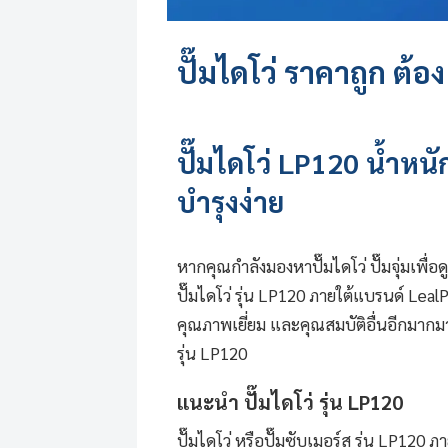
ปั๊มไดโว่
ราคาถูก ต้อ
ปั๊มไดโว่
LP120 น้ำหนักเ
บำรุงง่าย
หากคุณกำลังมองหา
ปั๊มไดโว่
ปั๊มจุ่มเพื
ปั๊มไดโว่ รุ่น LP120 ภายใต้แบรนด์ Leal
คุณภาพเยี่ยม และคุณสมบัติอื่นอีกมากมา
รุ่น LP120
แนะนำ
ปั๊มไดโว่
รุ่น LP120
ปั๊มไดโว่
หรือปั๊มซับเมอร์ส รุ่น LP120 