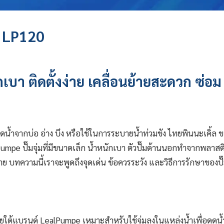
ง LP120
บา ติดตั้งง่าย เคลื่อนย้ายสะดวก ซ่อม
่อดูดน้ำจากบ่อ อ่าง บึง หรือใช้ในการระบายน้ำท่วมขัง ไทยพินนะเคิ้ล
Pumpe ปั๊มจุ่มที่มีขนาดเล็ก น้ำหนักเบา ตัวปั๊มด้านนอกทำจากพลาสต
ย บทความนี้เราจะพูดถึงจุดเด่น ข้อควรระวัง และวิธีการรักษาของปั๊
ภายใต้แบรนด์ LealPumpe เหมาะสำหรับใช้จุ่มลงในแหล่งน้ำเพื่อดูดน