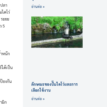
าลปลา
อ่านต่อ »
มไดโว่
ร ระยะ
ว 5
้ำหนัก
์ได้เป็น
ป้องกัน
ลักษณะของปั๊มไดโว่และการ
เลือกใช้งาน
อ่านต่อ »
ามิก