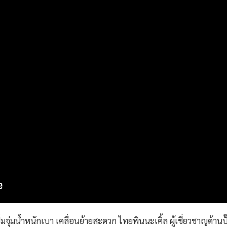
๊มจุ่มน้ำหนักเบา เคลื่อนย้ายสะดวก ไทยพินนะเคิ้ล ผู้เชี่ยวชาญด้านปั๊