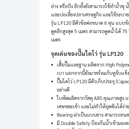
อ่าง หรือบึง อีกทั้งยังสามารถใช้ทำน้ำพุ
และบ่อเลี้ยงปลาเศรษฐกิจ และใช้ระบายน้
รุ่น LP120 มีตัวข้อต่อขนาด 6 หุน แบบ
ดูดลึกสูงสุด 5 เมตร สามารถดูดน้ำได้ 7
เมตร
จุดเด่นของ
ปั๊มไดโว่
รุ่น LP120
เสื้อปั๊มและฐาน ผลิตจาก High Poly
เบา นอกจากนี้ยังมาพร้อมกับหูจับแข็
ปั๊มไดโว่ LP120 มีตัวเก็บประจุ (Ca
อย่างดี
ใบพัดผลิตจากวัสดุ ABS คุณภาพสูง แ
เศษขยะเข้า และไม่ทำให้อุดตันได้ง่า
Bearing ฝาเป็นแบบยาง สามารถทนควา
มี Double Safety ป้องกันน้ำเข้ามอเ