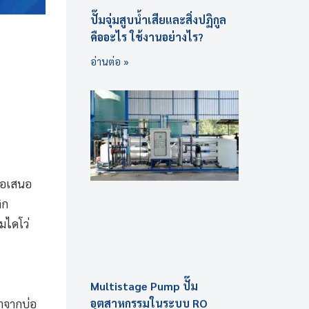
ปั๊มจุ่มสูบน้ำเสียและสิ่งปฏิกูล
คืออะไร ใช้งานอย่างไร?
อ่านต่อ »
 ขอเสนอ
ิก
มไดโว่
Multistage Pump ปั๊ม
อุตสาหกรรมในระบบ RO
้ำจากบ่อ