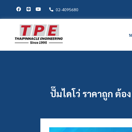
02-4095680
ห
ปั๊มไดโว่ ราคาถูก ต้