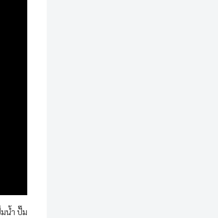
มน้ำ ปั๊ม