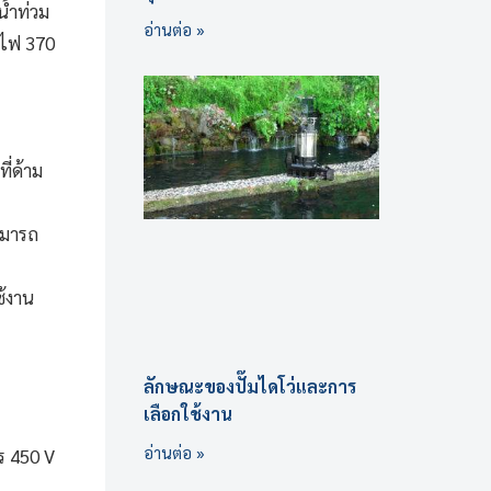
น้ำท่วม
อ่านต่อ »
ังไฟ 370
ี่ด้าม
ามารถ
ช้งาน
ลักษณะของปั๊มไดโว่และการ
เลือกใช้งาน
อ่านต่อ »
คร 450 V