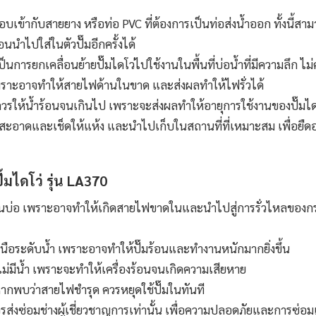
ข้ากับสายยาง หรือท่อ PVC ที่ต้องการเป็นท่อส่งน้ำออก ทั้งนี้สา
ำไปใส่ในตัวปั๊มอีกครั้งได้
อเป็นการยกเคลื่อนย้าย
ปั๊มไดโว่
ไปใช้งานในพื้นที่บ่อน้ำที่มีความลึก ไม่
 เพราะอาจทำให้สายไฟด้านในขาด และส่งผลทำให้ไฟรั่วได้
ไม่ควรให้น้ำร้อนจนเกินไป เพราะจะส่งผลทำให้อายุการใช้งานของ
ปั๊มได
สะอาดและเช็ดให้แห้ง และนำไปเก็บในสถานที่ที่เหมาะสม เพื่อยืด
ั๊มไดโว่
รุ่น LA370
ในบ่อ เพราะอาจทำให้เกิดสายไฟขาดในและนำไปสู่การรั่วไหลของ
นือระดับน้ำ เพราะอาจทำให้ปั๊มร้อนและทำงานหนักมากยิ่งขึ้น
้ำไม่มีน้ำ เพราะจะทำให้เครื่องร้อนจนเกิดความเสียหาย
พบว่าสายไฟชำรุด ควรหยุดใช้ปั๊มในทันที
รส่งซ่อมช่างผู้เชี่ยวชาญการเท่านั้น เพื่อความปลอดภัยและการซ่อม