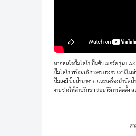
หากสนใจ
ปั๊มไดโว่
ปั๊มซับเมอร์ส
รุ่น LA
ปั๊มไดโว่ พร้อมบริการครบวงจร เรามีในส
ปั๊มเคมี ปั๊มน้ำบาดาล และเครื่องบำบัดน้ำ
งานช่างให้คำปรึกษา สอนวิธีการติดตั้ง 
สา