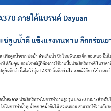
LA370 ภายใต้แบรนด์ Dayuan
๊มแช่สูบน้ำดี แข็งแรงทนทาน สึกกร่อนย
์ส
เพื่อดูดน้ำจาก บ่อน้ำ อ่างเก็บน้ำ บึง ไทยพินนะเคิ้ล ขอเสนอ ปั๊มไดโ
หาให้กับคุณ ตอบโจทย์ผู้ที่ต้องการใช้งานปั๊มประสิทธิภาพดี ในราคาที
ันดีกว่า ปั๊มไดโว่ รุ่น LA370 นั้นดีอย่างไร และมีวิธีการใช้งานอย่
ูดน้ำสะอาด ประสิทธิภาพในการทำงานสูง รุ่น LA370 เหมาะสำหรับใช
บึง ใช้ในการทำน้ำพุ น้ำตก รดน้ำต้นไม้ สวนหย่อม สามารถใช้งานกับร