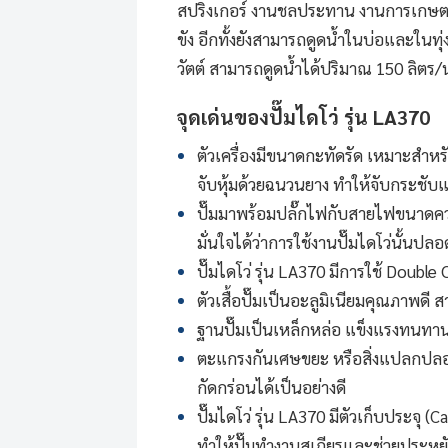
สปริงเกอร์ งานชลประทาน งานการเกษตร ฟ
ขัง อีกทั้งยังสามารถดูดน้ำในบ่อและในทุ่ง
วัตต์ สามารถดูดน้ำได้ปริมาณ 150 ลิตร/
จุดเด่นของ
ปั๊มไดโว่
รุ่น LA370
ตัวเครื่องมีขนาดกะทัดรัด เหมาะสำหรับ
จับหุ้มด้วยฉนวนยาง ทำให้จับกระชับแ
ปั๊มมาพร้อมปลั๊กไฟกับสายไฟขนาดคว
มั่นใจได้ว่าการใช้งานปั๊มไดโว่นั้น
ปั๊มไดโว่
รุ่น LA370 มีการใช้ Double 
ตัวเสื้อปั๊มเป็นอะลูมิเนียมคุณภาพดี
ฐานปั๊มเป็นเหล็กหล่อ แข็งแรงทนทา
ตะแกรงกันเศษขยะ หรือสิ่งแปลกปลอม
กัดกร่อนได้เป็นอย่างดี
ปั๊มไดโว่ รุ่น LA370 มีตัวเก็บประจุ
ทำให้ปั๊มทำงานสเถียรและช่วยประหย