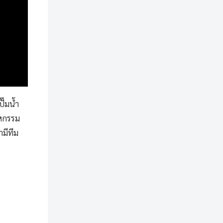
ั๊มน้ำ
าหกรรม
ามีทีม