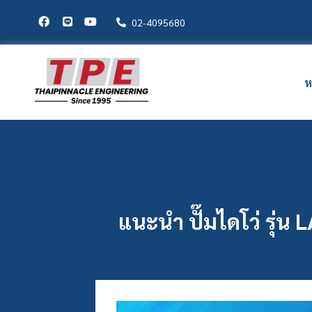
02-4095680
ห
แนะนำ ปั๊มไดโว่ รุ่