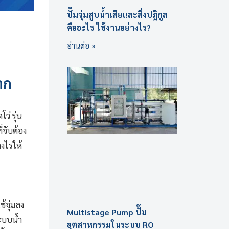
ปั๊มจุ่มสูบน้ำเสียและสิ่งปฏิกูล
คืออะไร ใช้งานอย่างไร?
อ่านต่อ »
าก
ว่ รุ่น
่จับต้อง
างไรให้
้จุ่มลง
Multistage Pump ปั๊ม
ะบบน้ำ
อุตสาหกรรมในระบบ RO