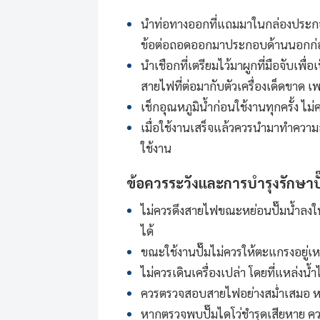
นำท่อทางออกที่แถมมาในกล่องประกอบเ
ข้อต่อถอดออกมาประกอบด้านนอกก่อนน
นำเชือกที่เตรียมไว้มาผูกที่มือจับเพื่
สายไฟที่ต่อมากับตัวเครื่องเด็ดขาด
เช็กอุณหภูมิน้ำก่อนใช้งานทุกครั้ง 
เมื่อใช้งานเสร็จแล้วควรนำมาทำความ
ใช้งาน
ข้อควรระวังและการบำรุงรักษา
ป
ไม่ควรดึงสายไฟขณะหย่อนปั๊มน้ำลง
ได้
ขณะใช้งานปั๊มไม่ควรให้ตะแกรงอยู่เห
ไม่ควรเดินเครื่องเปล่า โดยที่แหล่งน
ควรตรวจสอบสายไฟอย่างสม่ำเสมอ หาก
หากตรวจพบ
ปั๊มไดโว่
ชำรุดเสียหาย คว