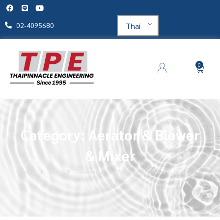
Thai
02-4095680
0
Category: Aerator & Blower
& Mixer
Home
Blog
Reference
Aerator & Blower & Mixer
Page 3