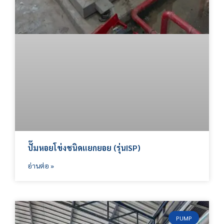
ปั๊มหอยโข่งชนิดแยกยอย (รุ่นISP)
อ่านต่อ »
PUMP