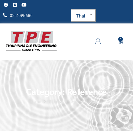
Thai
02-4095680
0
Category: Reference
Home
Blog
Reference
Page 2