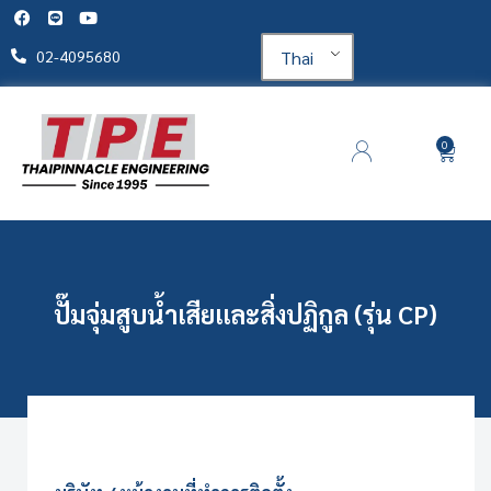
Thai
02-4095680
0
ปั๊มจุ่มสูบน้ำเสียและสิ่งปฏิกูล (รุ่น CP)