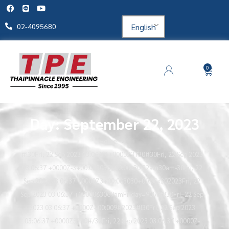
English
02-4095680
0
Day: September 22, 2023
Home
#!30Fri, 22 Sep 2023 03:06:37 +0000Z3730#30Fri, 22 Sep 2023
03:06:37 +0000Z-3+00:003030+00:00x30 22am30am-30Fri, 22
Sep 2023 03:06:37 +0000Z3+00:003030+00:00x302023Fri, 22
Sep 2023 03:06:37 +0000063069amFriday=9056#!30Fri, 22 Sep
2023 03:06:37 +0000Z+00:009#2023#!30Fri, 22 Sep 2023
03:06:37 +0000Z3730#/30Fri, 22 Sep 2023 03:06:37 +0000Z-