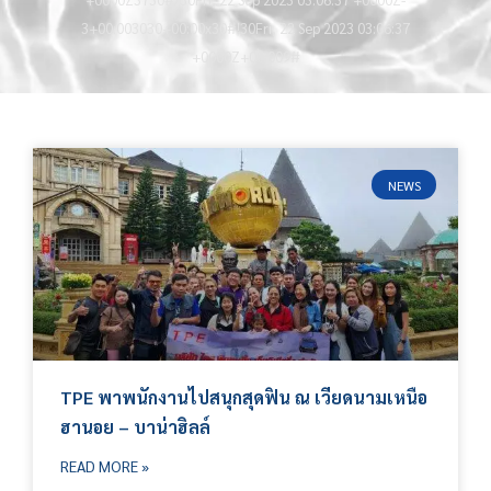
3+00:003030+00:00x30#!30Fri, 22 Sep 2023 03:06:37
+0000Z+00:009#
NEWS
TPE พาพนักงานไปสนุกสุดฟิน ณ เวียดนามเหนือ
ฮานอย – บาน่าฮิลล์
READ MORE »