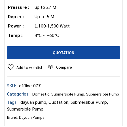
Pressure :
up to 27 M
Depth :
Up to 5 M
Power :
1,100-1,500 Watt
Temp :
4°C ~ +60°C
QUOTATION
Compare
Add to wishlist
SKU:
offline-077
Categories:
Domestic
,
Submersible Pump
,
Submersible Pump
Tags:
dayuan pump
,
Quotation
,
Submersible Pump
,
Submersible Pump
Brand:
Dayuan Pumps