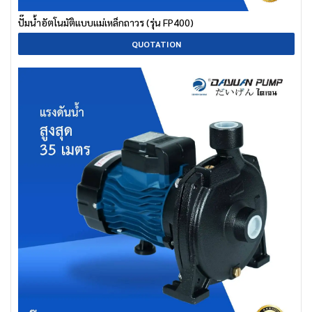
ปั๊มน้ำอัตโนมัติแบบแม่เหล็กถาวร (รุ่น FP400)
QUOTATION