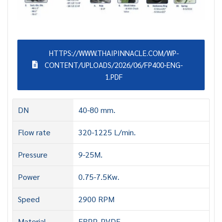
HTTPS://WWW.THAIPINNACLE.COM/WP-
CONTENT/UPLOADS/2026/06/FP400-ENG-
1.PDF
DN
40-80 mm.
Flow rate
320-1225 L/min.
Pressure
9-25M.
Power
0.75-7.5Kw.
Speed
2900 RPM
Material
FRPP, PVDF