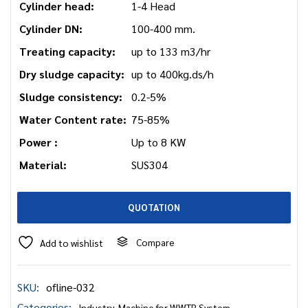
Cylinder head:
1-4 Head
Cylinder DN:
100-400 mm.
Treating capacity:
up to 133 m3/hr
Dry sludge capacity:
up to 400kg.ds/h
Sludge consistency:
0.2-5%
Water Content rate:
75-85%
Power :
Up to 8 KW
Material:
SUS304
QUOTATION
Compare
Add to wishlist
SKU:
ofline-032
Categories:
Industry
,
Machine for WWTP System