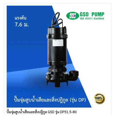
ปั๊มจุ่มสูบน้ำเสียและสิ่งปฎิกูล GSD รุ่น DP51.5-80