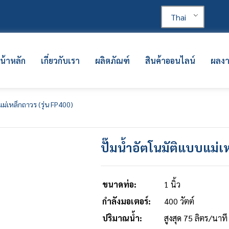
Thai
น้าหลัก
เกี่ยวกับเรา
ผลิตภัณฑ์
สินค้าออนไลน์
ผลง
แม่เหล็กถาวร (รุ่น FP400)
ปั๊มน้ำอัตโนมัติแบบแม่เ
ขนาดท่อ:
1 นิ้ว
กำลังมอเตอร์:
400 วัตต์
ปริมาณน้ำ:
สูงสุด 75 ลิตร/นาที