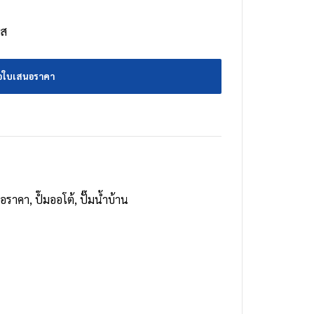
ยส
อใบเสนอราคา
อราคา
,
ปํ๊มออโต้
,
ปั๊มน้ำบ้าน