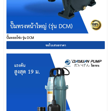
ปั๊มหอยโข่ง รุ่น DCM
ขอใบเสนอราคา