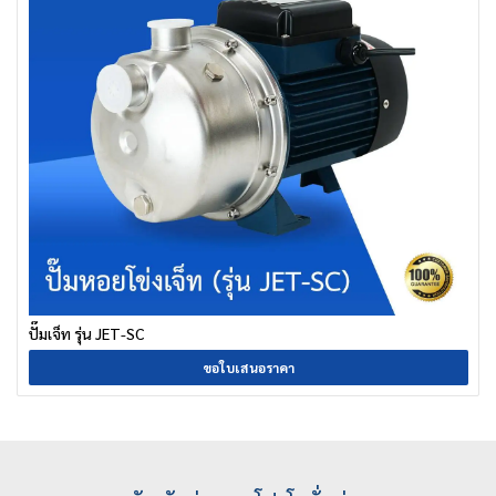
ปั๊มเจ็ท รุ่น JET-SC
ขอใบเสนอราคา