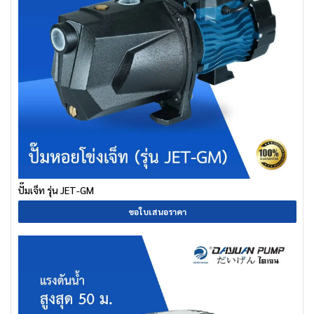
ปั๊มเจ็ท รุ่น JET-GM
ขอใบเสนอราคา