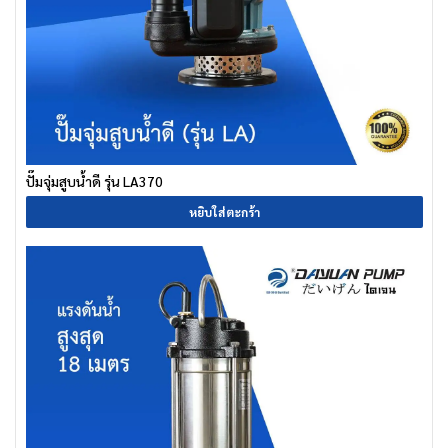
ปั๊มจุ่มสูบน้ำดี รุ่น LA370
หยิบใส่ตะกร้า