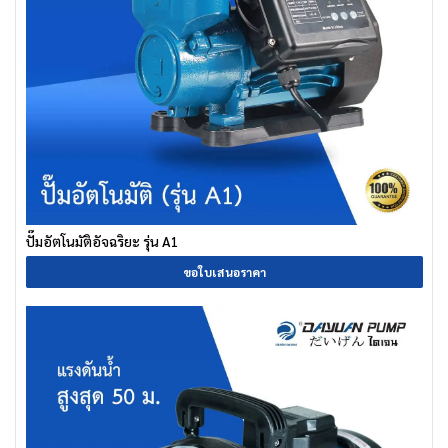
ปั๊มอัตโนมัติอัจฉริยะ รุ่น A1
ขอใบเสนอราคา