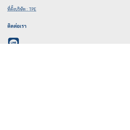
ที่ตั้งบริษัท : TPE
ติดต่อเรา
Line QR Code
@thaipinnacle
สอบถามข้อมูลอื่นๆ โทร
+66 (0)2-409-5680
ช่องทางติดตามผลิตภัณฑ์ปั๊มน้ำ