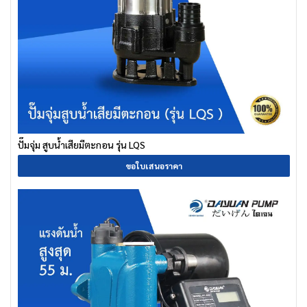
ปั๊มจุ่ม สูบน้ำเสียมีตะกอน รุ่น LQS
ขอใบเสนอราคา