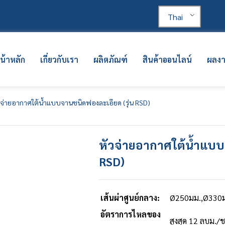
Thai
น้าหลัก
เกี่ยวกับเรา
ผลิตภัณฑ์
สินค้าออนไลน์
ผลง
วจ่ายอากาศใต้น้ำแบบจานชนิดฟองละเอียด (รุ่น RSD)
หัวจ่ายอากาศใต้น้ำแบบ
RSD)
เส้นผ่าศูนย์กลาง:
Ø250มม.,Ø330
อัตราการไหลของ
สูงสุด 12 ลบม./ช