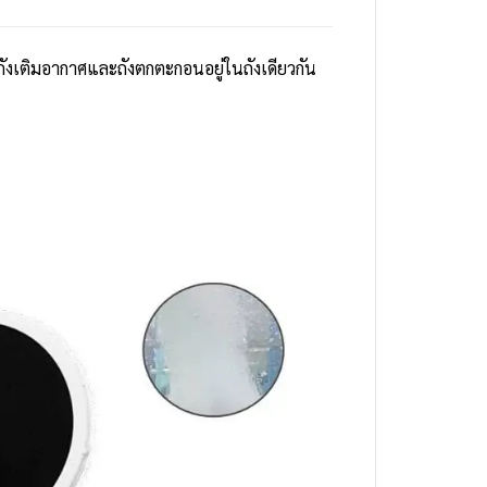
ถังเติมอากาศและถังตกตะกอนอยู่ในถังเดียวกัน