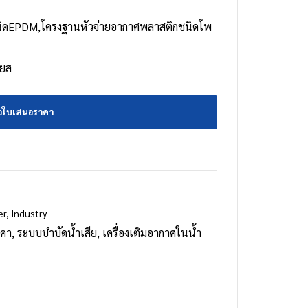
ิดEPDM,โครงฐานหัวจ่ายอากาศพลาสติกชนิดโพ
ียส
อใบเสนอราคา
er
,
Industry
คา
,
ระบบบำบัดน้ำเสีย
,
เครื่องเติมอากาศในน้ำ