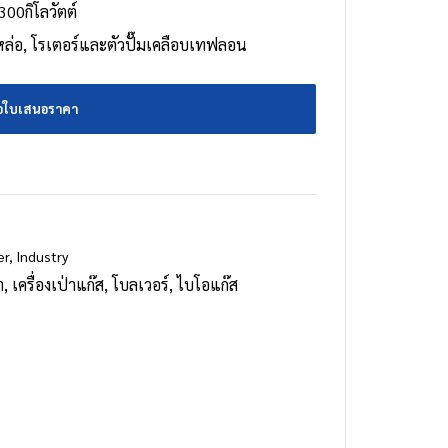
 300กิโลวัตต์
หล่อ, โรเตอร์และตัวปั๊มเคลือบเทฟลอน
อใบเสนอราคา
er
,
Industry
า
,
เครื่องเป่าแก๊ส
,
โบลเวอร์
,
ไบโอแก๊ส