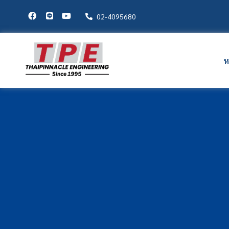
02-4095680
ห