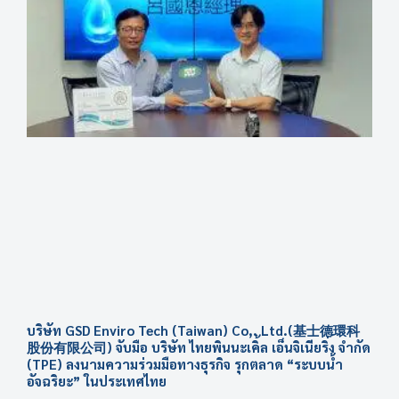
บริษัท GSD Enviro Tech (Taiwan) Co,. Ltd.(基士德環科
股份有限公司) จับมือ บริษัท ไทยพินนะเคิ้ล เอ็นจิเนียริ่ง จำกัด
(TPE) ลงนามความร่วมมือทางธุรกิจ รุกตลาด “ระบบน้ำ
อัจฉริยะ” ในประเทศไทย