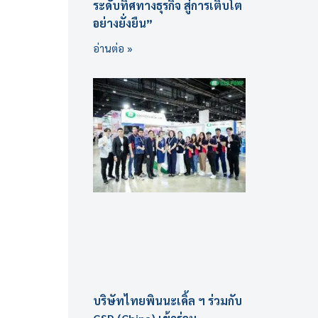
ระดับทิศทางธุรกิจ สู่การเติบโต
อย่างยั่งยืน”
อ่านต่อ »
บริษัทไทยพินนะเคิ้ล ฯ ร่วมกับ