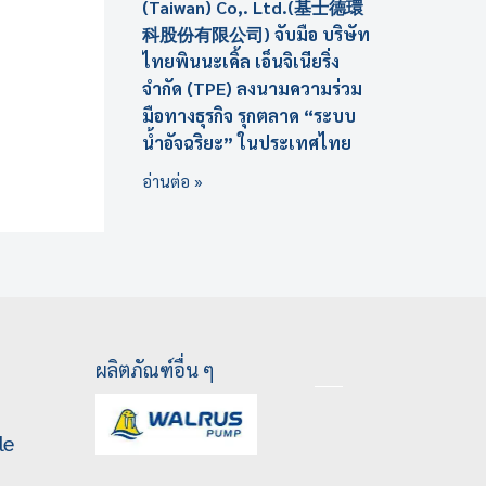
(Taiwan) Co,. Ltd.(基士德環
科股份有限公司) จับมือ บริษัท
ไทยพินนะเคิ้ล เอ็นจิเนียริ่ง
จำกัด (TPE) ลงนามความร่วม
มือทางธุรกิจ รุกตลาด “ระบบ
น้ำอัจฉริยะ” ในประเทศไทย
อ่านต่อ »
ผลิตภัณฑ์อื่น ๆ
le