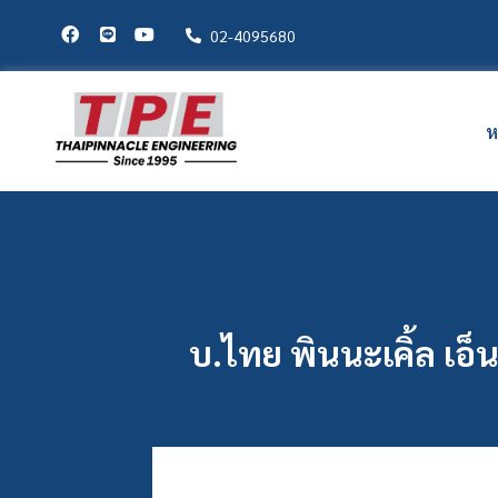
02-4095680
ห
บ.ไทย พินนะเคิ้ล เอ็น