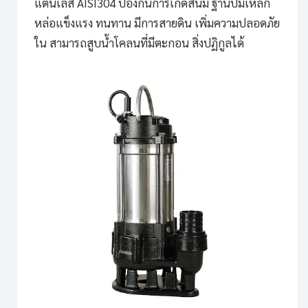
แตนเลส AISI304 ป้องกันการเกิดสนิม ฐานปั๊มเหล็ก
หล่อแข็งแรง ทนทาน มีการสายดิน เพิ่มความปลอดภัย
ใน สามารถสูบน้ำโคลนที่มีตะกอน สิ่งปฏิกูลได้