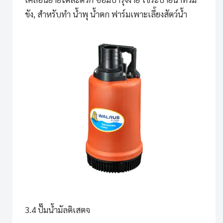
ขัง, สำหรับทำ น้ำพุ น้ำตก ฟาร์มเพาะเลี้ยงสัตว์น้ำ
3.4 ปั๊มน้ำมัลติเสตจ