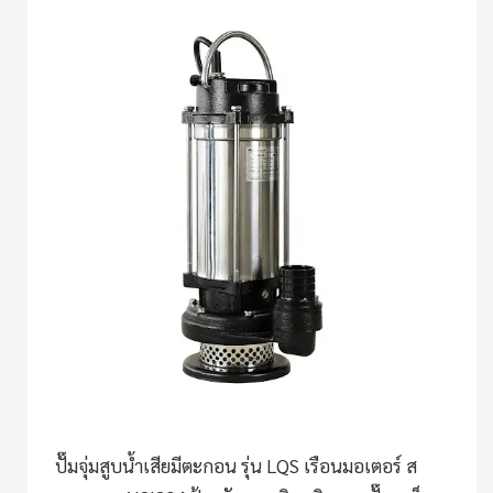
ปั๊มจุ่มสูบน้ำเสียมีตะกอน รุ่น LQS
เรือนมอเตอร์ ส