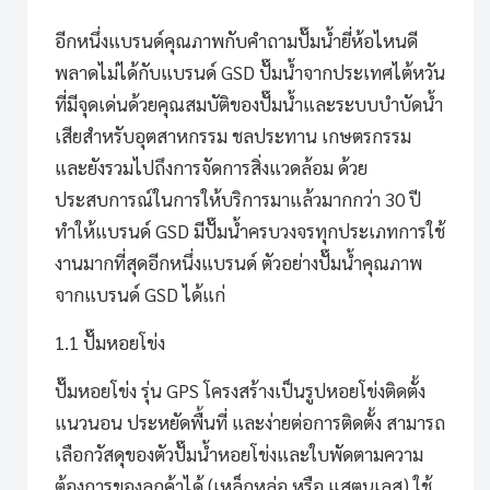
อีกหนึ่งแบรนด์คุณภาพกับคำถาม
ปั๊มน้ำยี่ห้อไหนดี
พลาดไม่ได้กับแบรนด์ GSD ปั๊มน้ำจากประเทศไต้หวัน
ที่มีจุดเด่นด้วยคุณสมบัติของปั๊มน้ำและระบบบำบัดน้ำ
เสียสำหรับอุตสาหกรรม ชลประทาน เกษตรกรรม
และยังรวมไปถึงการจัดการสิ่งแวดล้อม ด้วย
ประสบการณ์ในการให้บริการมาแล้วมากกว่า 30 ปี
ทำให้แบรนด์ GSD มีปั๊มน้ำครบวงจรทุกประเภทการใช้
งานมากที่สุดอีกหนึ่งแบรนด์ ตัวอย่างปั๊มน้ำคุณภาพ
จากแบรนด์ GSD ได้แก่
1.1 ปั๊มหอยโข่ง
ปั๊มหอยโข่ง รุ่น GPS
โครงสร้างเป็นรูปหอยโข่งติดตั้ง
แนวนอน ประหยัดพื้นที่ และง่ายต่อการติดตั้ง สามารถ
เลือกวัสดุของตัวปั๊มน้ำหอยโข่งและใบพัดตามความ
ต้องการของลูกค้าได้ (เหล็กหล่อ หรือ แสตนเลส) ใช้