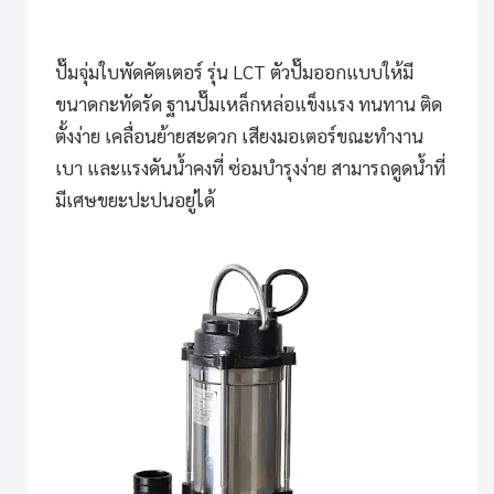
ปั๊มจุ่มใบพัดคัตเตอร์ รุ่น LCT
ตัวปั๊มออกแบบให้มี
ขนาดกะทัดรัด ฐานปั๊มเหล็กหล่อแข็งแรง ทนทาน ติด
ตั้งง่าย เคลื่อนย้ายสะดวก เสียงมอเตอร์ขณะทำงาน
เบา และแรงดันน้ำคงที่ ซ่อมบำรุงง่าย สามารถดูดน้ำที่
มีเศษขยะปะปนอยู่ได้