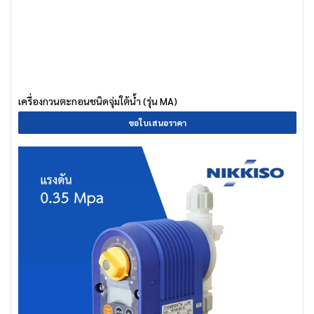
เครื่องกวนตะกอนชนิดจุ่มใต้น้ำ (รุ่น MA)
ขอใบเสนอราคา