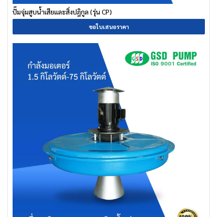
ปั๊มจุ่มสูบน้ำเสียและสิ่งปฎิกูล (รุ่น CP)
ขอใบเสนอราคา