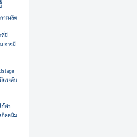
้
งการผลิต
ี่มี
อน อาจมี
tistage
่มีแรงดัน
ใช้ทำ
เกิดสนิม