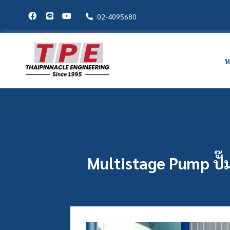
02-4095680
ห
Multistage Pump ป