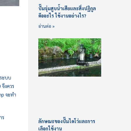
ปั๊มจุ่มสูบน้ำเสียและสิ่งปฏิกูล
คืออะไร ใช้งานอย่างไร?
อ่านต่อ »
ำระบบ
 จึงควร
mp
จะทำ
าร
ลักษณะของปั๊มไดโว่และการ
เลือกใช้งาน