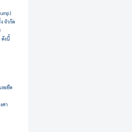
Pump)
่ง จำกัด
น
ังนี้
และยืด
องศา