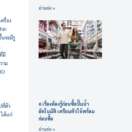
อ่านต่อ »
ครื่อง
Thin
นจะมีรู
1
่มี
ความ
 RO
6 เรื่องต้องรู้ก่อนซื้อปั๊มน้ำ
ที่ตัว
อัตโนมัติ เตรียมตัวให้พร้อม
ได้แก่
ก่อนซื้อ
อ่านต่อ »