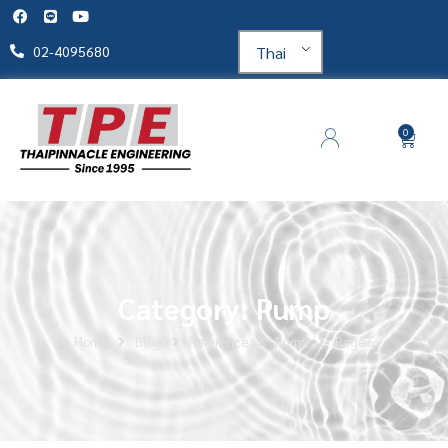
Thai
02-4095680
0
Category: Pump
Home
Blog
Reference
Pump
Page 5