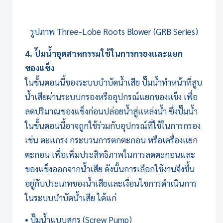
รูปภาพ
Three-Lobe Roots Blower (GRB Series)
4. ปํ๊มน้ำอุตสาหกรรมใช้ในการกรองและแยก
ของแข็ง
ในขั้นตอนนี้ของ
ระบบบำบัดน้ำเสีย
ปั๊มน้ำทำหน้าที่สูบ
น้ำเสียผ่านระบบกรองหรืออุปกรณ์แยกของแข็ง เพื่อ
ลดปริมาณของแข็งก่อนปล่อยน้ำสู่แหล่งน้ำ ซึ่งปั๊มน้ำ
ในขั้นตอนนี้อาจถูกใช้ร่วมกับอุปกรณ์ที่ใช้ในการกรอง
เช่น ตะแกรง กระบวนการตกตะกอน หรือเครื่องแยก
ตะกอน เพื่อเพิ่มประสิทธิภาพในการลดตะกอนและ
ของแข็งออกจากน้ำเสีย ดังนั้นการเลือกใช้งานจึงขึ้น
อยู่กับประเภทของน้ำเสียและเงื่อนไขการดำเนินการ
ในระบบบำบัดน้ำเสีย ได้แก่
• ปั๊มน้ำแบบสกรู (Screw Pump)