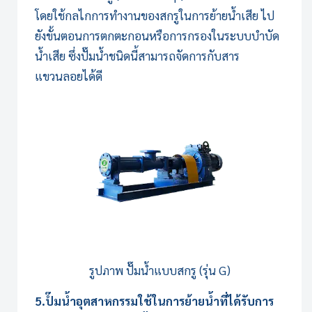
โดยใช้กลไกการทำงานของสกรูในการย้ายน้ำเสีย ไป
ยังขั้นตอนการตกตะกอนหรือการกรองใน
ระบบบำบัด
น้ำเสีย
ซึ่งปั๊มน้ำชนิดนี้สามารถจัดการกับสาร
แขวนลอยได้ดี
รูปภาพ ปั๊มน้ำแบบสกรู (รุ่น G)
5.ปํ๊มน้ำอุตสาหกรรมใช้ในการย้ายน้ำที่ได้รับการ