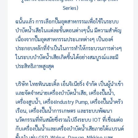
Series)
ฉนั้นแล้ว การเลือกปั๊มอุตสาหกรรมเพื่อใช้ใน
ระบบ
บำบัดน้ำเสีย
ในแต่ละขั้นตอนต่างๆนั้น มีความสำคัญ
เนื่องจากปั๊มอุตสาหกรรมประเภทต่างๆ เป็นองค์
ประกอบหลักที่จำเป็นในการทำให้กระบวนการต่างๆ
ในระบบบำบัดน้ำเสียเกิดขึ้นได้อย่างสมบูรณ์และมี
ประสิทธิภาพสูงสุด
บริษัท ไทยพินนะเคิ้ล เอ็นจิเนียริ่ง จำกัด เป็นผู้นำเข้า
และจัดจำหน่ายเครื่องบำบัดน้ำเสีย, เครื่องปั๊มน้ำ,
เครื่องสูบน้ำ, เครื่อง
Industry Pump
, เครื่องปั๊มน้ำครัว
เรือน, เครื่องปั๊มน้ำการเกษตร และระบบพัฒนา
นวัตกรรมที่ทันสมัยซึ่งรวมไปถึงระบบ IOT ที่เชื่อมต่อ
กับเครื่องปั๊มน้ำและเครื่องบำบัดน้ำเสียภายใต้แบรนด์
ชั้นนำ เช่น GSD, Walrus, Dayuan, Nikkiso และ