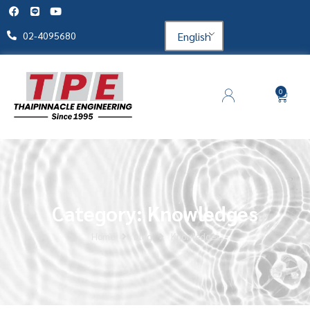
English
02-4095680
0
Category: Knowledges
Home
Blog
Knowledges