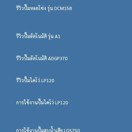
รีวิวปั๊มหอยโข่ง รุ่น DCM158
รีวิวปั๊มอัตโนมัติ รุ่น A1
รีวิวปั๊มอัตโนมัติ ADGP370
รีวิวปั๊มไดโว่ LP120
การใช้งานปั๊มไดโว่ LP120
การใช้งานปั๊มสูบน้ำเสีย LQS750