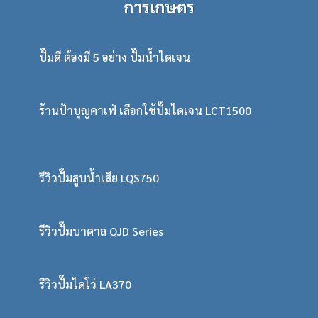
การเกษตร
ปั๊มดี ต้องมี 5 อย่าง ปั๊มน้ำไดเจน
ร้านป้าบุญคาเฟ่ เลือกใช้ปั๊มไดเจน LCT1500
รีวิวปั๊มสูบน้ำเสีย LQS750
รีวิวปั๊มบาดาล QJD Series
รีวิวปั๊มไดโว่ LA370