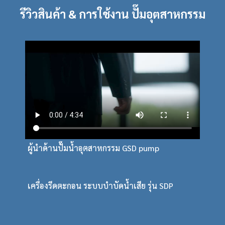
รีวิวสินค้า & การใช้งาน ปั๊มอุตสาหกรรม
ผู้นำด้านปั๊มน้ำอุตสาหกรรม GSD pump
เครื่องรีดตะกอน ระบบบำบัดน้ำเสีย รุ่น SDP