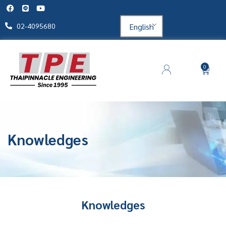
English
02-4095680
0
Knowledges
Knowledges