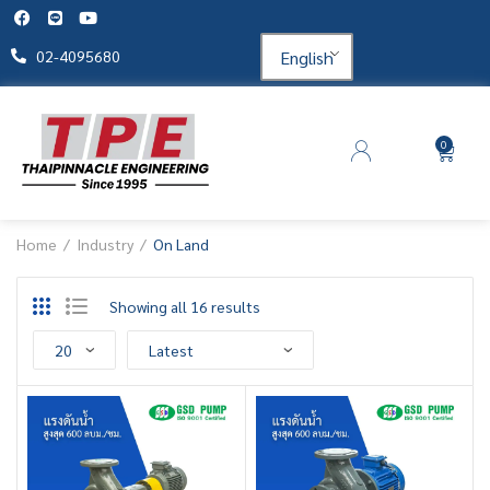
English
02-4095680
0
Home
Industry
On Land
Showing all 16 results