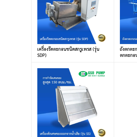
เครื่องรีดตะกอนชนิดสกรูเพรส (รุ่น
ถังตกตะก
SDP)
ตกตะกอน 