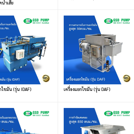
น้ำเสีย
กไขมัน (รุ่น IDAF)
เครื่องแยกไขมัน (รุ่น DAF)