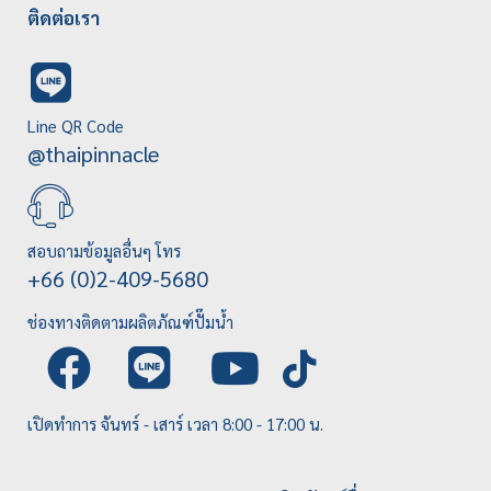
ติดต่อเรา
Line QR Code
@thaipinnacle
สอบถามข้อมูลอื่นๆ โทร
+66 (0)2-409-5680
ช่องทางติดตามผลิตภัณฑ์ปั๊มน้ำ
เปิดทำการ จันทร์ - เสาร์ เวลา 8:00 - 17:00 น.