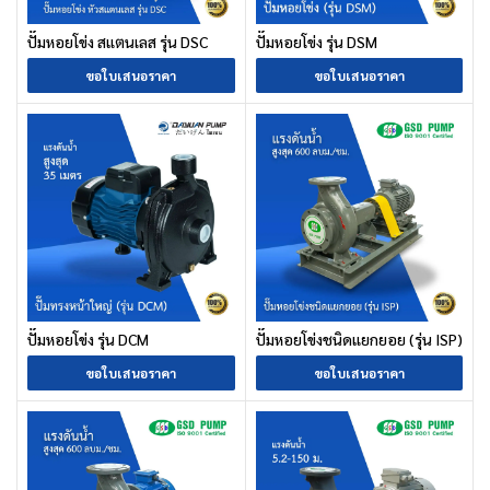
ปั๊มหอยโข่ง สแตนเลส รุ่น DSC
ปั๊มหอยโข่ง รุ่น DSM
ขอใบเสนอราคา
ขอใบเสนอราคา
ปั๊มหอยโข่ง รุ่น DCM
ปั๊มหอยโข่งชนิดแยกยอย (รุ่น ISP)
ขอใบเสนอราคา
ขอใบเสนอราคา