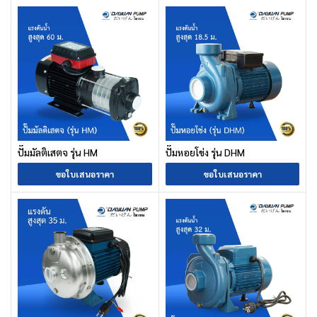
ปั๊มมัลติเสตจ รุ่น HM
ปั๊มหอยโข่ง รุ่น DHM
ขอใบเสนอราคา
ขอใบเสนอราคา