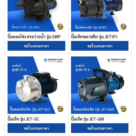
ปั๊มหอยโข่ง สระว่ายน้ำ รุ่น SWP
ปั๊มเจ็ทพลาสติก รุ่น JET(P)
ขอใบเสนอราคา
ขอใบเสนอราคา
ปั๊มเจ็ท รุ่น JET-SC
ปั๊มเจ็ท รุ่น JET-GM
ขอใบเสนอราคา
ขอใบเสนอราคา