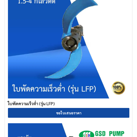
ใบพัดความเร็วต่ำ (รุ่น LFP)
ขอใบเสนอราคา