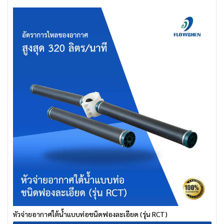
หัวจ่ายอากาศใต้น้ำแบบท่อชนิดฟองละเอียด (รุ่น RCT)