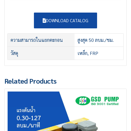
DOWNLOAD CATALOG
ความสามารถในแยกตะกอน
สูงสุด 50 ลบม./ชม.
วัสดุ
เหล็ก, FRP
Related Products