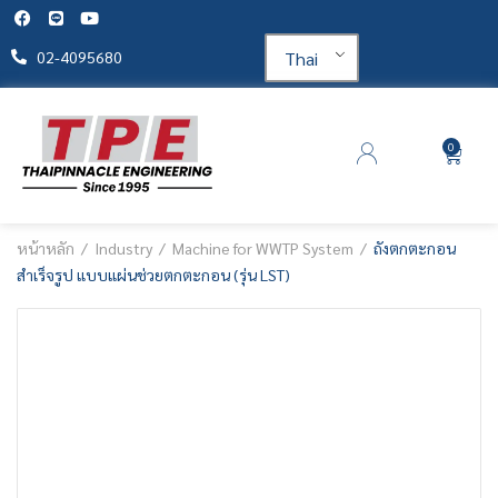
Thai
02-4095680
0
หน้าหลัก
Industry
Machine for WWTP System
ถังตกตะกอน
สำเร็จรูป แบบแผ่นช่วยตกตะกอน (รุ่น LST)