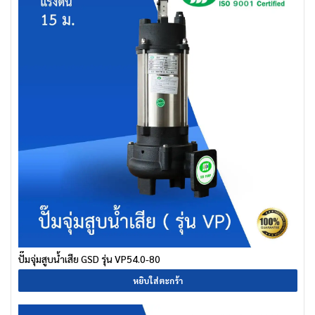
ปั๊มจุ่มสูบน้ำเสีย GSD รุ่น VP54.0-80
หยิบใส่ตะกร้า