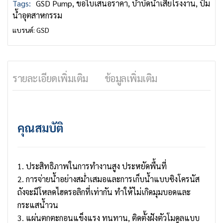
Tags:
GSD Pump
,
ขอใบเสนอราคา
,
บำบัดน้ำเสียโรงงาน
,
ปั๊ม
น้ำอุตสาหกรรม
แบรนด์:
GSD
รายละเอียดเพิ่มเติม
ข้อมูลเพิ่มเติม
คุณสมบัติ
1. ประสิทธิภาพในการทำงานสูง ประหยัดพื้นที่
2. การจ่ายน้ำอย่างสม่ำเสมอและการเก็บน้ำแบบซิงโครนัส
ถังจะมีโหลดไฮดรอลิกที่เท่ากัน ทำให้ไม่เกิดมุมบอดและ
กระแสน้ำวน
3. แผ่นตกตะกอนแข็งแรง ทนทาน, ติดตั้งฝังตัวโมดูลแบบ