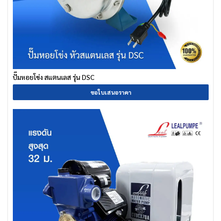
ปั๊มหอยโข่ง สแตนเลส รุ่น DSC
ขอใบเสนอราคา