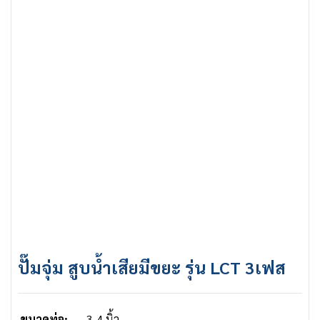
ปั๊มจุ่ม สูบน้ำเสียมีขยะ รุ่น LCT 3เฟส
ขนาดท่อ:
3-4 นิ้ว