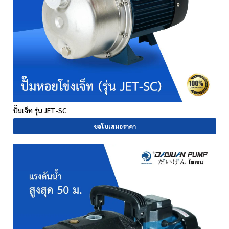
ปั๊มเจ็ท รุ่น JET-SC
ขอใบเสนอราคา