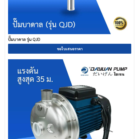
ปั๊มบาดาล รุ่น QJD
ขอใบเสนอราคา