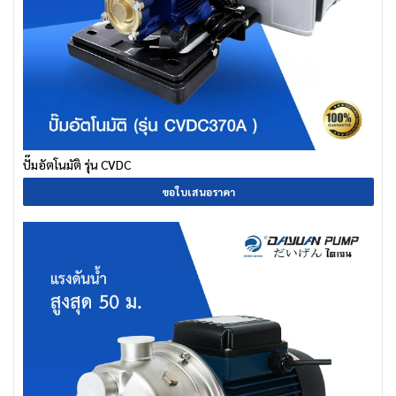
ปั๊มอัตโนมัติ รุ่น CVDC
ขอใบเสนอราคา