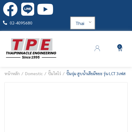
Thai
02-4095680
0
หน้าหลัก
Domestic
ปั๊มไดโว่
ปั๊มจุ่ม สูบน้ำเสียมีขยะ รุ่น LCT 3เฟส