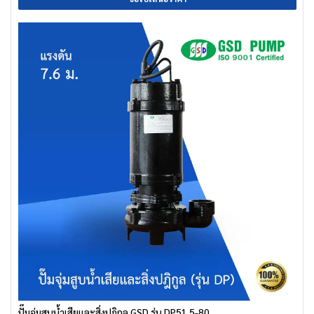
ปั๊มจุ่มสูบน้ำเสียและสิ่งปฎิกูล GSD รุ่น DP51.5-80