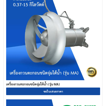
เครื่องกวนตะกอนชนิดจุ่มใต้น้ำ (รุ่น MA)
ขอใบเสนอราคา