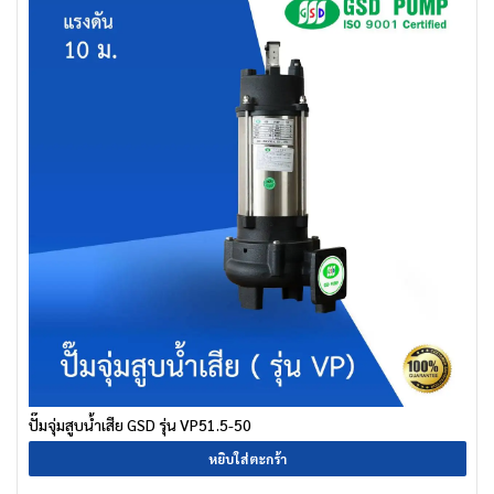
ปั๊มจุ่มสูบน้ำเสีย GSD รุ่น VP51.5-50
หยิบใส่ตะกร้า