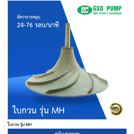
ใบกวน รุ่น MH
ขอใบเสนอราคา