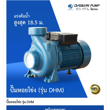
ปั๊มหอยโข่ง รุ่น DHM
ขอใบเสนอราคา