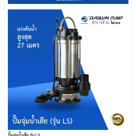
ปั๊มจุ่มน้ำเสีย รุ่น LS