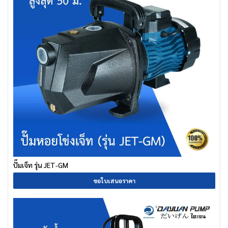
ปั๊มเจ็ท รุ่น JET-GM
ขอใบเสนอราคา