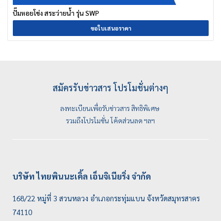
ปั๊มหอยโข่ง สระว่ายน้ำ รุ่น SWP
ขอใบเสนอราคา
สมัครรับข่าวสาร โปรโมชั่นต่างๆ
ลงทะเบียนเพื่อรับข่าวสาร สิทธิพิเศษ
รวมถึงโปรโมชั่น โค้ดส่วนลด ฯลฯ
บริษัท ไทยพินนะเคิ้ล เอ็นจิเนียริ่ง จำกัด
168/22 หมู่ที่ 3 สวนหลวง อำเภอกระทุ่มแบน จังหวัดสมุทรสาคร
74110