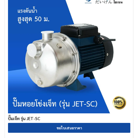
ปั๊มเจ็ท รุ่น JET-SC
ขอใบเสนอราคา