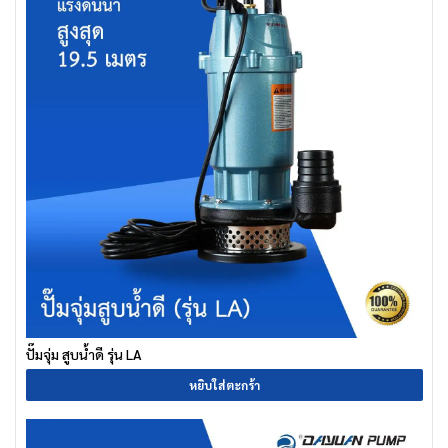
ปั๊มจุ่ม สูบน้ำดี รุ่น LA
หยิบใส่ตะกร้า