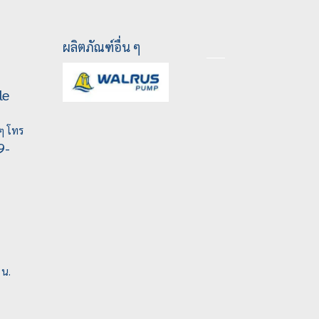
ผลิตภัณฑ์อื่น ๆ
le
ๆ โทร
9-
 น.