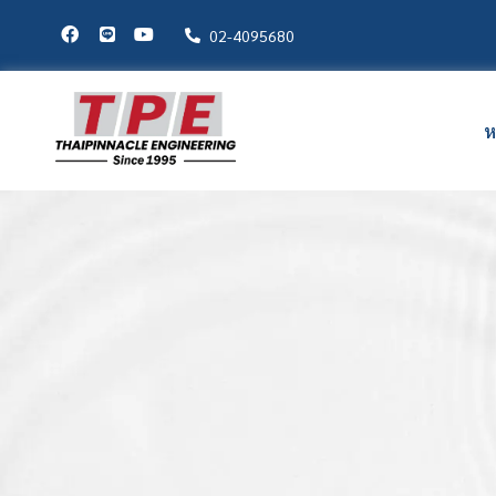
02-4095680
ห