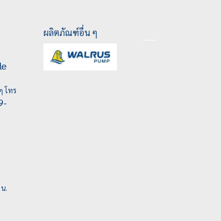
ผลิตภัณฑ์อื่น ๆ
le
ๆ โทร
9-
 น.