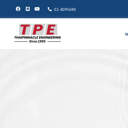
02-4095680
ห