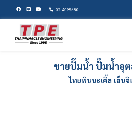
02-4095680
ขายปั๊มน้ำ
ปั๊มน้ำอ
ไทยพินนะเคิ้ล เอ็นจิเ