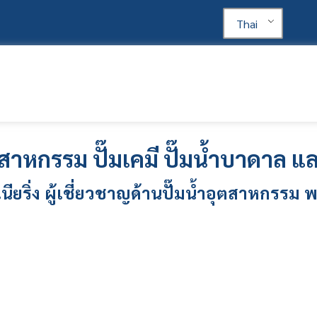
Thai
ุตสาหกรรม
ปั๊มเคมี ปั๊มน้ำบาดาล แล
นียริ่ง ผู้เชี่ยวชาญด้าน
ปั๊มน้ำอุตสาหกรรม
พ