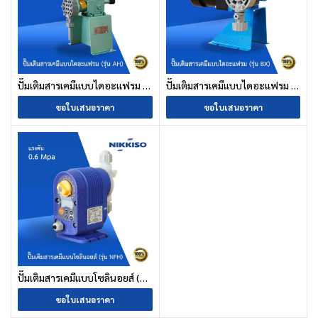
ปั๊มเติมสารเคมีแบบไดอะแฟรม (รุ่น AH)
ปั๊มเติมสารเคมีแบบไดอะแฟรม (รุ่น BX)
ขอใบเสนอราคา
ขอใบเสนอราคา
ปั๊มเติมสารเคมีแบบโซลินอยส์ (รุ่น NFH)
ขอใบเสนอราคา