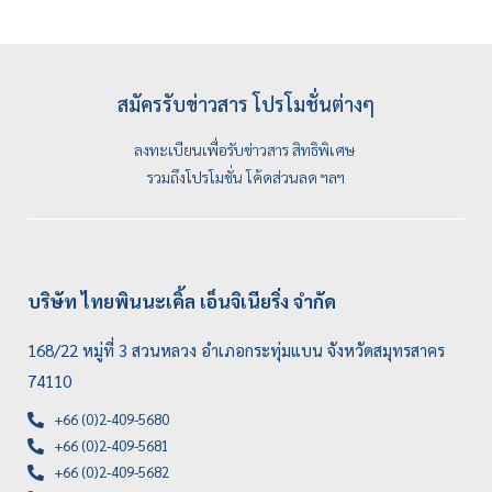
สมัครรับข่าวสาร โปรโมชั่นต่างๆ
ลงทะเบียนเพื่อรับข่าวสาร สิทธิพิเศษ
รวมถึงโปรโมชั่น โค้ดส่วนลด ฯลฯ
บริษัท ไทยพินนะเคิ้ล เอ็นจิเนียริ่ง จำกัด
168/22 หมู่ที่ 3 สวนหลวง อำเภอกระทุ่มแบน จังหวัดสมุทรสาคร
74110
+66 (0)2-409-5680
+66 (0)2-409-5681
+66 (0)2-409-5682