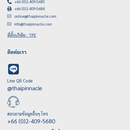
+66 (0)2-409-5683
+66 (0)2-409-5684
online@thaipinnacle.com
info@thaipinnacle.com
ที่ตั้งบริษัท : TPE
ติดต่อเรา
Line QR Code
@thaipinnacle
สอบถามข้อมูลอื่นๆ โทร
+66 (0)2-409-5680