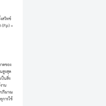
งสวิทช์
 (P.p) =
ขนาดของ
นสูงสุด
็นสิ่ง
้งาน
นปริมาณ
ยุการใช้