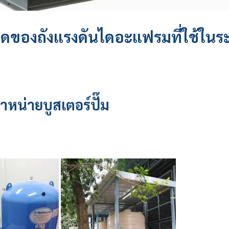
ดของถังแรงดันไดอะแฟรมที่ใช้ในร
จำหน่าย
บูสเตอร์ปั๊ม