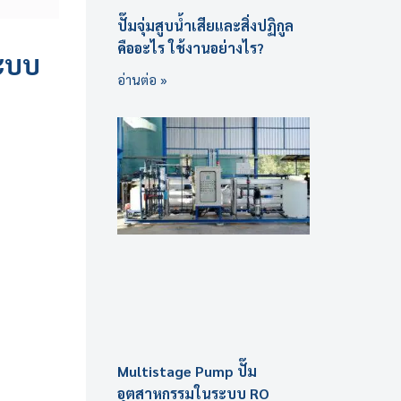
ปั๊มจุ่มสูบน้ำเสียและสิ่งปฏิกูล
คืออะไร ใช้งานอย่างไร?
ะบบ
อ่านต่อ »
Multistage Pump ปั๊ม
อุตสาหกรรมในระบบ RO